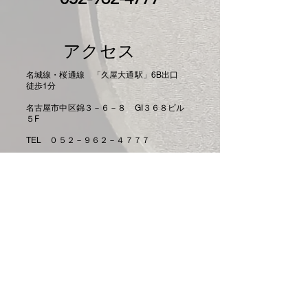
アクセス
​名城線・桜通線 「久屋大通駅」6B出口
徒歩1分
名古屋市中区錦３－６－８ GI３６８ビル
５F
TEL ０５２－９６２－４７７７
営業時間
月曜～土曜 １１：００～２２：００
定休日 日曜定休