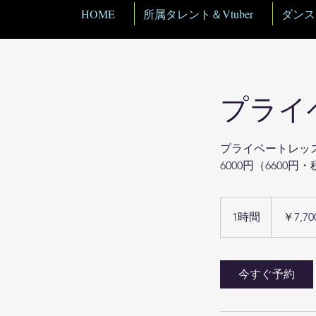
HOME
所属タレント＆Vtuber
ダンス
プライ
プライベートレッス
6000円（6600円
7,700
円
1時間
1
￥7,70
時
今すぐ予約