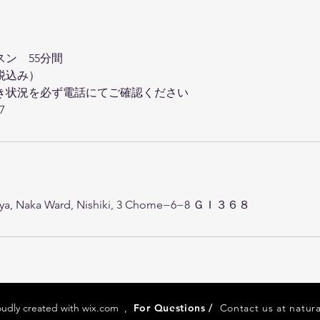
ン 55分間
・税込み）
き状況を必ず電話にてご確認ください
7
goya, Naka Ward, Nishiki, 3 Chome−6−8 ＧＩ３６８
oudly created with
wix.com
,
For Questions /
Contact us at
natur